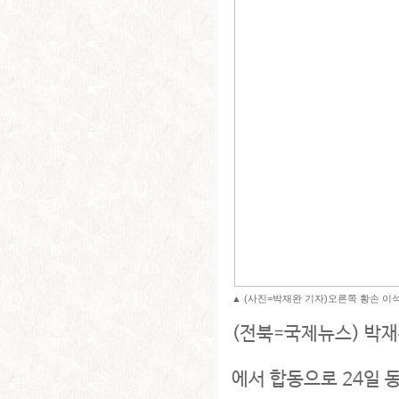
▲ (사진=박재완 기자)오른쪽 황손 이
(전북=국제뉴스) 박
에서 합동으로 24일 