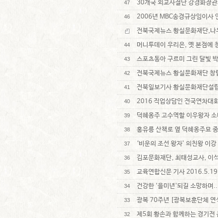
30개국 외교사절단 강경화장관
47
2006년 MBC송경규상임이사
46
전북국제뉴스 황실문화재단,나
머니투데이 우리은, 옛 본점에 
44
스포츠동아 구르미 그린 달빛 
43
전북국제뉴스 황실문화재단 창
42
전북일보기사 황실문화재단설립
41
2016 직업상담인 전국연차대회 참
40
덕혜옹주 고수역할 이우왕자 소
39
홍유릉 산책로 옆 덕혜옹주묘 
38
‘비운의 조선 왕자’ 의친왕 이강
37
김포문화재단, 최태성교사, 이석황
36
교육연합신문 기사 2016.5.1
35
건강한 '을미년'되길 소망하며..
34
광복 70주년 [광복보훈단체 연
33
제5회 황손과 함께하는 경기전
32