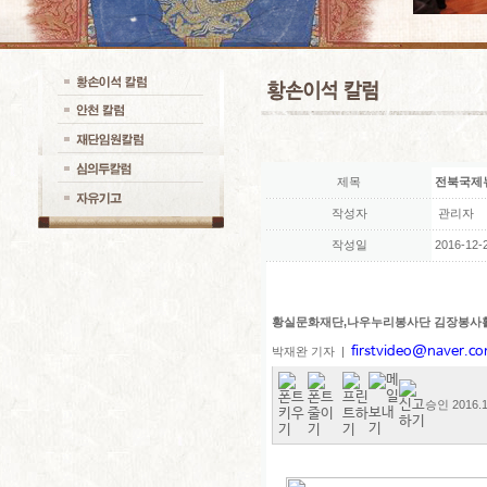
제목
전북국제
작성자
관리자
작성일
2016-12-2
황실문화재단,나우누리봉사단 김장봉사
firstvideo@naver.c
박재완 기자 |
승인
2016.1