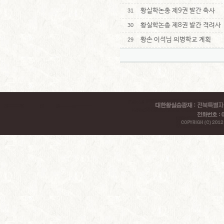
황실학논총 제9권 발간 축사
31
황실학논총 제8권 발간 격려사
30
황손 이석님 의병학교 계획
29