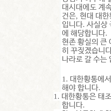
대시대에도 계속
,
건은
현대 대한
.
입니다
사실상 
.
에 해당합니다
현존 황실의 큰
히 꾸짖겠습니
나라로 갈 수는
1.
대한황통에서
.
해야 합니다
1.
대한황통은 태조
.
합니다