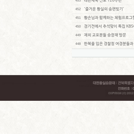
대한제국 선포 120주년
453
'즐거운 황실의 송편빚기'
452
황손님과 함께하는 체험프로그
451
경기전에서 추석맞이 특집 KB
450
재외 교포분들 승광재 방문
449
한복을 입은 경찰청 여경분들과
448