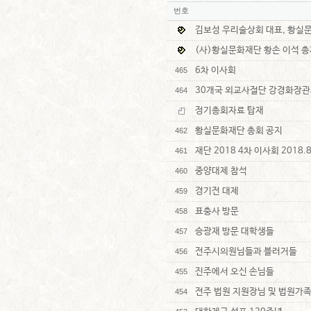
번호
김보성 우리술상회 대표, 황실
(사)황실문화재단 황손 이석 총
6차 이사회
465
30개국 외교사절단 강경화장관
464
정기총회자료 탑재
황실문화재단 총회 공지
462
재단 2018 4차 이사회 2018.8
461
중양대제 참석
460
경기전 대제
459
표충사 방문
458
승광재 방문 대학생들
457
전주시의원님들과 블러거들
456
진주에서 오신 손님들
455
전주 법원 지원장님 및 법원가
454