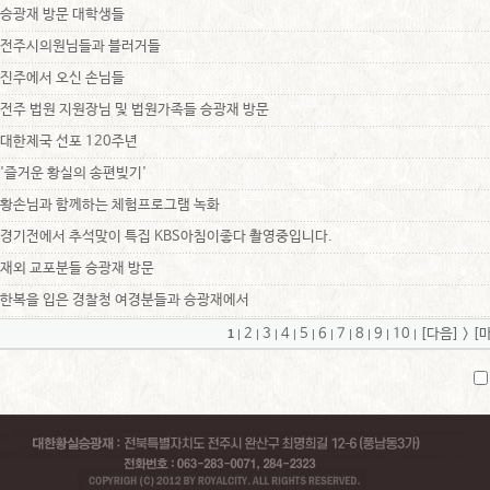
승광재 방문 대학생들
전주시의원님들과 블러거들
진주에서 오신 손님들
전주 법원 지원장님 및 법원가족들 승광재 방문
대한제국 선포 120주년
'즐거운 황실의 송편빚기'
황손님과 함께하는 체험프로그램 녹화
경기전에서 추석맞이 특집 KBS아침이좋다 촬영중입니다.
재외 교포분들 승광재 방문
한복을 입은 경찰청 여경분들과 승광재에서
2
3
4
5
6
7
8
9
10
[다음]
>
[
1
|
|
|
|
|
|
|
|
|
|