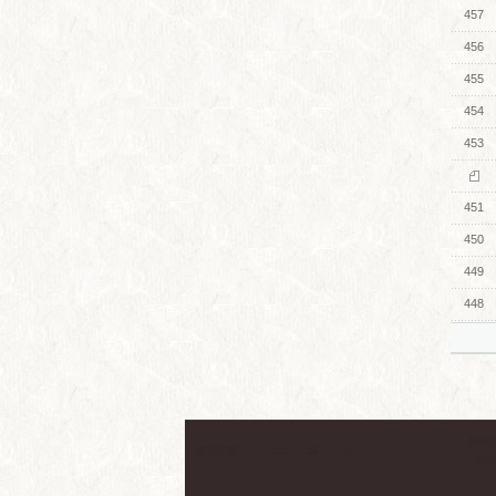
457
456
455
454
453
451
450
449
448