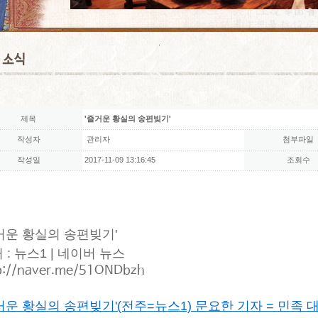
제목
'즐거운 황실의 송편빚기'
작성자
관리자
첨부파일
작성일
2017-11-09 13:16:45
조회수
거운 황실의 송편빚기'
 : 뉴스1 | 네이버 뉴스
p://naver.me/51ONDbzh
거운 황실의 송편빚기'
(전주=뉴스1) 문요한 기자 = 민족 