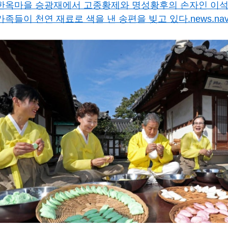
한옥마을 승광재에서 고종황제와 명성황후의 손자인 이석
가족들이 천연 재료로 색을 낸 송편을 빚고 있다.
news.na