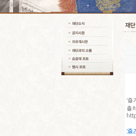
'즐
출처
htt
'즐