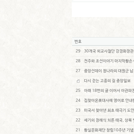
번호
29
30개국 외교사절단 강경화장관
28
전주와 조선이야기 마지막황손
27
중앙선데이 청나라의 대원군 납
다시 걷는 고종의 길 중앙일보
25
아래 18번의 글 이어서 아관파천
24
집찾아온美대사에 영어로 안내한 '
23
미국서 찾아낸 최초 태극기 도
22
세기의 장례식 치른 태국, 상복
21
황실문화재단 창립10주년 기념식