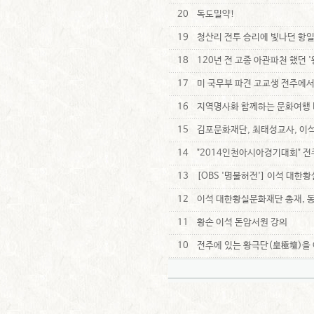
20
독도밀약!
19
청산리 전투 승리에 빛나던 항일
18
120년 전 고종 아관파천 했던 '
17
미 국무부 파견 고교생 전주에
16
지역명사화 함께하는 문화여행 KBS
15
김포문화재단, 최태성교사, 이석황
14
"2014인천아시아경기대회" 
13
[OBS '명불허전'] 이석 대한
12
이석 대한황실문화재단 총재, 
11
황손 이석 돈암서원 강의
10
전주에 있는 황극단(皇極壇)을