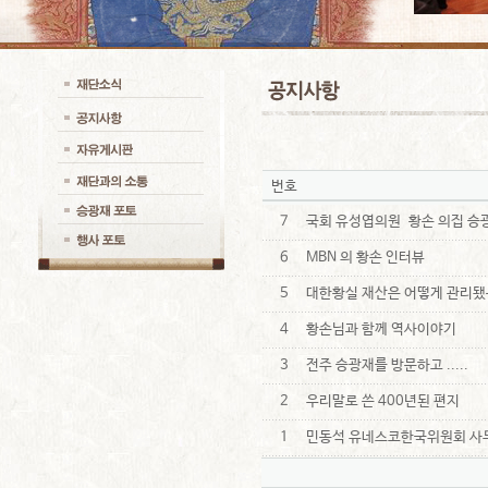
번호
7
국회 유성엽의원 황손 의집 승
6
MBN 의 황손 인터뷰
5
대한황실 재산은 어떻게 관리됐
4
황손님과 함께 역사이야기
3
전주 승광재를 방문하고 .....
2
우리말로 쓴 400년된 편지
1
민동석 유네스코한국위원회 사