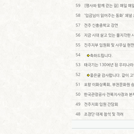
59
[명사와 함께 걷는 길] 매일 
58
'임금님이 읽어주는 동화' 채널
57
전주 신흥중학교 강연
56
지금 시대 살고 있는 몰지각한 
55
진주지부 임원회 및 사무실 현
54
축하드립니다.
53
태극기는 130여년 된 우리나라의
52
좋은글 감사합니다. 같이 
51
포항 이화상록회, 부천문화원 
50
한국관광공사 전북지사장과 본부
49
전주지회 임원 간담회
48
조경단 대제 참석 및 격려