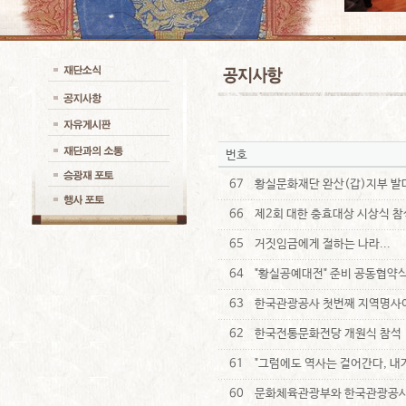
번호
67
황실문화재단 완산(갑)지부 발
66
제2회 대한 충효대상 시상식 참
65
거짓임금에게 절하는 나라...
64
"황실공예대전" 준비 공동협약
63
한국관광공사 첫번째 지역명사이
62
한국전통문화전당 개원식 참석
61
"그럼에도 역사는 걸어간다, 내
60
문화체육관광부와 한국관광공사가