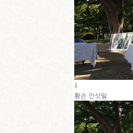
1
황손 인삿말