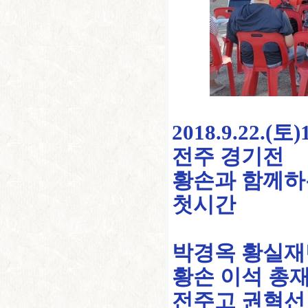
2018.9.22.(토)
전주 경기전
황손과 함께하
첫시간
박경옥 황실재
황손 이석 총
전주고 권혁선