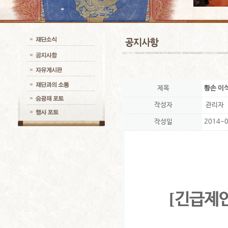
제목
황손 이
작성자
관리자
작성일
2014-0
[
긴급제