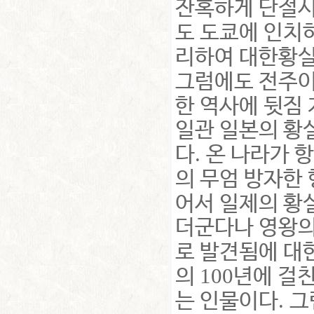
잔혹하게 단절
도 도쿄에 인치
리하여 대한황실
그럼에도 전주
한 역사에 뒷짐
일관 일본의 황
.
다
온 나라가 
의 무엄 방자한
어서 일제의 황
더군다나 영왕의
로 발견됨에 대
100
의
년에 걸친
.
는 인물이다
그