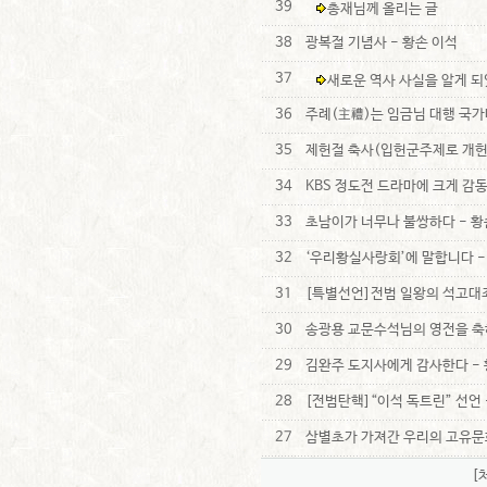
39
총재님께 올리는 글
38
광복절 기념사 - 황손 이석
37
새로운 역사 사실을 알게 
36
주례(主禮)는 임금님 대행 국가
35
제헌절 축사(입헌군주제로 개헌 
34
KBS 정도전 드라마에 크게 감동
33
초남이가 너무나 불쌍하다 - 황
32
‘우리황실사랑회’에 말합니다 -
31
[특별선언]전범 일왕의 석고대죄
30
송광용 교문수석님의 영전을 축
29
김완주 도지사에게 감사한다 - 
28
[전범탄핵]“이석 독트린” 선언 
27
삼별초가 가져간 우리의 고유문화
[