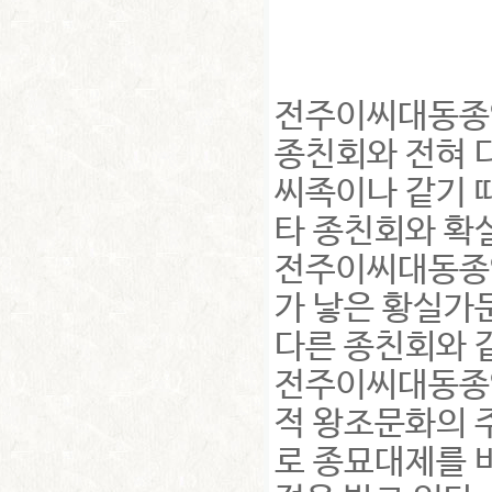
전주이씨대동종약
종친회와 전혀 
씨족이나 같기 
타 종친회와 확
전주이씨대동종
가 낳은 황실가
다른 종친회와 
전주이씨대동종약
적 왕조문화의 
로 종묘대제를 