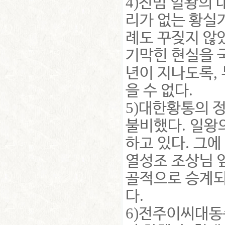
4)
전범 일왕의 
리가 없는 황실
례도 꾸짖지 않
기막힌 현실을 
,
년이 지나도록
.
을 수 없다
5)
대한황통의 정
.
불비했다
일왕의
.
하고 있다
그에
열성조 조상님 
골적으로 승계되
.
다
6)
전주이씨대동