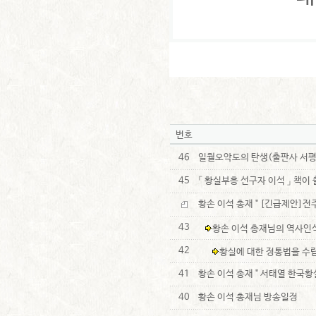
번호
46
일월오악도의 탄생(출판사 서평
45
「 황실부흥 선구자 이석 」 책이
황손 이석 총재 " [긴급제안]
43
황손 이석 총재님의 역사인
42
황실에 대한 정통법을 수
41
황손 이석 총재 " 서태열 한국
40
황손 이석 총재님 방송일정