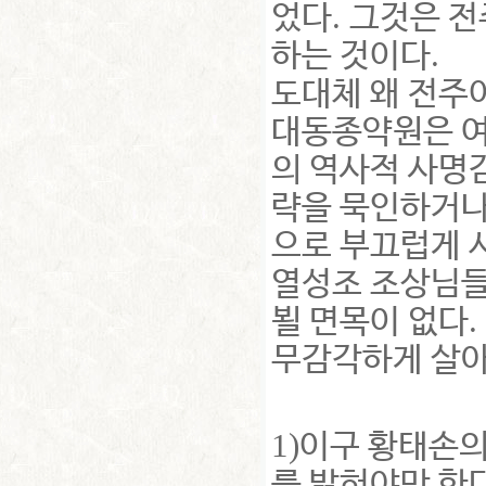
.
었다
그것은 전
.
하는 것이다
도대체 왜 전주
대동종약원은 여
의 역사적 사명
략을 묵인하거나
으로 부끄럽게 
열성조 조상님들
.
뵐 면목이 없다
무감각하게 살
1)
이구 황태손
를 밝혀야만 한