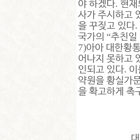
.
야 하겠다
현재
사가 주시하고 
.
을 꾸짖고 있다
“
국가의
추친일
7)
아아 대한황통
어나지 못하고 
.
인되고 있다
이
약원을 황실가문
을 확고하게 촉
대