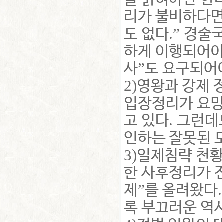
리가 불비하다
.”
도 없다
경술
하게 이행되어야
”
사
도 요구되어
2)
영왕과 강제 
입장정리가 요
.
고 있다
그런데
인하는 잘못된 
3)
일제침략 천황
한 사후정리가 
”
제
를 올려왔다
록 부끄러운 역