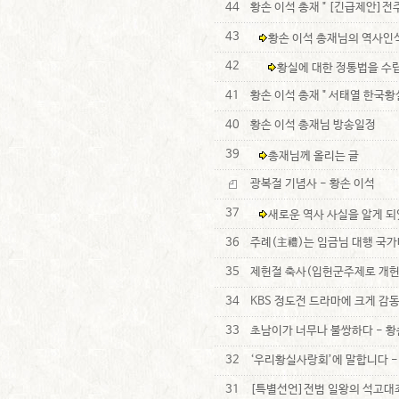
44
황손 이석 총재 " [긴급제안]
43
황손 이석 총재님의 역사인
42
황실에 대한 정통법을 수
41
황손 이석 총재 " 서태열 한국
40
황손 이석 총재님 방송일정
39
총재님께 올리는 글
광복절 기념사 - 황손 이석
37
새로운 역사 사실을 알게 
36
주례(主禮)는 임금님 대행 국가
35
제헌절 축사(입헌군주제로 개헌 
34
KBS 정도전 드라마에 크게 감동
33
초남이가 너무나 불쌍하다 - 황
32
‘우리황실사랑회’에 말합니다 -
31
[특별선언]전범 일왕의 석고대죄