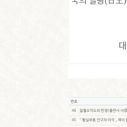
(
)
국의 일왕
日王
대
번호
46
일월오악도의 탄생(출판사 서평
45
「 황실부흥 선구자 이석 」 책이