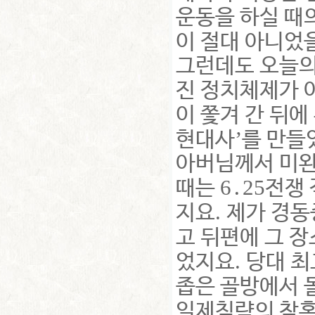
운동을 하실 때
이 절대 아니었
그런데도 오늘의
진 정치체제가 
이 쫓겨 간 뒤
’
현대사
를 만들
아버님께서 미완
6
25
때는
․
전쟁
.
지요
제가 경
고 뒤편에 그 
.
었지요
당대 최
좁은 골방에서 
일제침략의 참혹