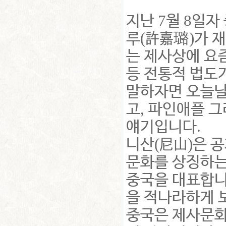
7
8
지난
월
일자
(
)
루
許嘉璐
가 
는 제사상에 요
등 전통적 법도
말하자면 오늘날
,
고
파인애플 그
.
얘기입니다
(
)
니산
尼山
은 
문화를 상징하
중국을 대표합
을 적나라하게 
중국은 제사문