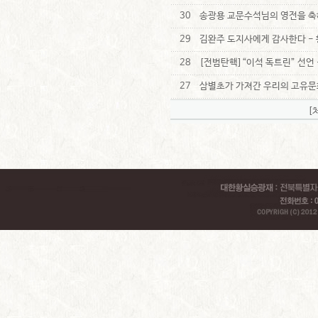
30
송광용 교문수석님의 영전을 축
29
김완주 도지사에게 감사한다 - 
28
[전범탄핵]“이석 독트린” 선언 
27
삼별초가 가져간 우리의 고유문화
[