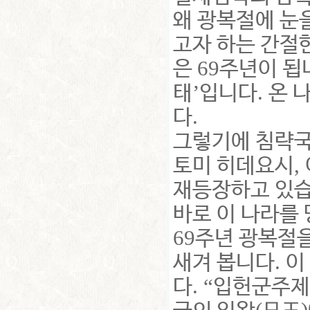
왜 광복절에 눈
고자 하는 간절
69
은
주년이 됩
’
.
태
입니다
온 
.
다
그렇기에 침략국
,
토미 히데요시
재등장하고 있
바로 이 나라를
69
주년 광복절을
.
새겨 봅니다
이
. “
다
입헌군주제