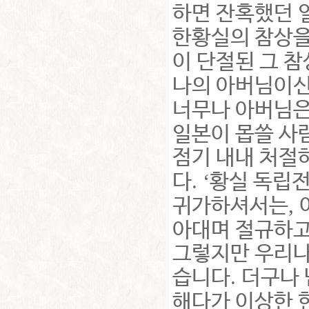
하면 잔혹했던
한황실의 참상
이 단절된 그 
나의 아버님이신
너무나 아버님은
일본이 몹쓸 사
점기 내내 처절
. ‘
다
황실 독립
,
귀가하셔서는
아대며 절규하고
그렇지만 우리나
.
습니다
더구나 
해다가 이상한 