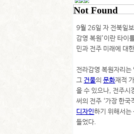
9월 26일 자 전북일
감영 복원’이란 타이틀
민과 전주 미래에 대
전라감영 복원자리는 
그
건물
의
문화
재적 
을 수 있으나, 전주
써의 전주 ‘가장 한
디자인
하기 위해서는
들었다.