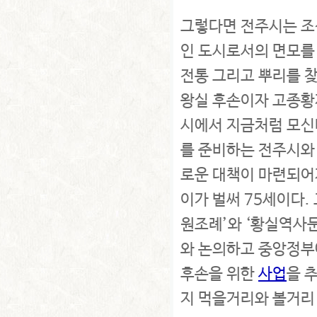
그렇다면 전주시는 조
인 도시로서의 면모를 
전통 그리고 뿌리를 
왕실 후손이자 고종황
시에서 지금처럼 모신
를 준비하는 전주시와
로운 대책이 마련되어져
이가 벌써 75세이다.
원조례’와 ‘황실역사
와 논의하고 중앙정부
후손을 위한
사업
을 
지 먹을거리와 볼거리