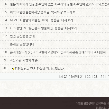
16
일본의 메이지 신궁엔 주인이 있는데 우리의 궁궐에 주인이 없어서야 되겠는
15
이석 대한황실문화재단 총재님. 역사특강 보도자료
14
MBN. "최불암의 어울림 10회- 황손님" 다시보기
13
OBS경인TV. "유인촌의 명불허전-황손님" 다시보기
12
법인 명칭변경 안내
11
총재님 일정입니다.
10
큰겨레참역사<<< 고소고발하고싶네요. 전주이씨문종 명예깍아내고 더렆히고
9
자랑스런 의병의 후손
8
김점석님의 깊은 관심에 감사드립니다.
[처음]
<
[이전]
21
|
22
|
23
|
24
|