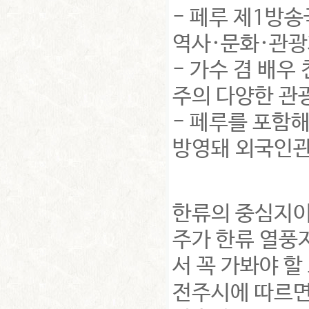
- 페루 제1방송
역사·문화·관광
- 가수 겸 배우
주의 다양한 관
- 페루를 포함해
방영돼 외국인관
한류의 중심지이자
주가 한류 열풍
서 꼭 가봐야 할
전주시에 따르면,