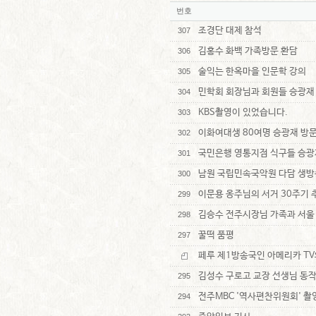
번호
조경단 대제 참석
307
김홍수 화백 가족방문 환담
306
술익는 한옥마을 인문학 강의
305
민학회 회장님과 회원들 승광재
304
KBS촬영이 있었습니다.
303
이화여대생 80여명 승광재 방
302
국민은행 영통지점 식구들 승광
301
남원 국립민속국악원 다담 생방
300
이문용 옹주님의 서거 30주기 
299
김승수 전주시장님 가족과 서울
298
꿀떡 품평
297
페루 제1방송국인 아메리카 TV와
김성수 구로고 교장 선생님 동
295
전주MBC '역사편찬위원회' 촬
294