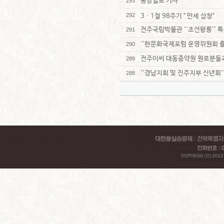
중앙일보 기사
293
292
3ᆞ1절 98주기 " 만세 삼창"
전주국립박물관 ''조선왕릉'' 
291
''한문화국제포럼 운영위원회 출
290
전주이씨 대동종약원 원로분들
289
''경남지회 및 진주지부 신년회'
288