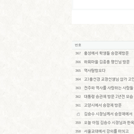
번호
홍성에서 학생들 승광재방문
367
하회마을 김종흥 명인님 방문
366
역사탐방오다
365
고)홍선경 교장선생님 삼가 고인
364
전주와 역사를 사랑하는 사람들
363
대통령 승관재 방문 2년전 모습
362
고양시에서 승광재 방문
361
김승수 시장님께서 승광재에서
오늘 아침 김승수 시장님과 한
359
서울교대에서 강의를 마치고
358