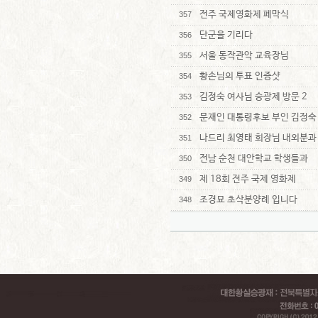
전주 국제영화제 폐막식
357
단군을 기리다
356
서울 동작관악 교육장님
355
황손님의 투표 인증샷
354
김정숙 여사님 승광제 방문 2
353
문재인 대통령후보 부인 김정숙
352
나드리 최영태 회장님 내외분과
351
전남 순천 대안학교 학생들과
350
제 18회 전주 국제 영화제
349
조경묘 초삭분양례 입니다
348