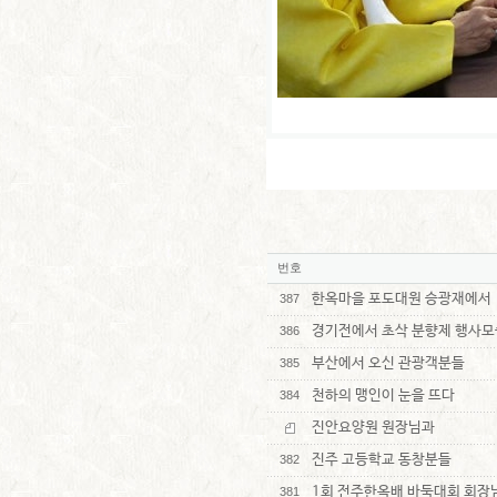
번호
한옥마을 포도대원 승광재에서
387
경기전에서 초삭 분향제 행사모
386
부산에서 오신 관광객분들
385
천하의 맹인이 눈을 뜨다
384
진안요양원 원장님과
진주 고등학교 동창분들
382
1회 전주한옥배 바둑대회 회장
381