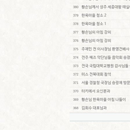
황손님께서 성주 세종대왕 태실
380
한옥마을 청소 2
379
한옥마을 청소 1
378
황손님의 아침 강의
377
황손님의 아침 강의
376
주재민 전 이사장님 환영건배사
375
전주 째즈 악단님들 음악회 승
374
전국 국립대학교병원 감사님들 
373
미스 전북대회 참석
372
서울 경찰청 국장님 승광재 방
371
터키에서 오신분과
370
황손님 한옥마을 아침 나들이
369
김희수 대표님과
368