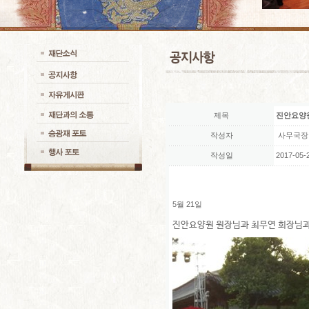
제목
진안요양
작성자
사무국장
작성일
2017-05-2
5월 21일
진안요양원 원장님과 최무연 회장님