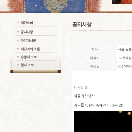
제목
서울 동숭
작성자
사무국장
작성일
2017-06-0
15시간 전
서울과학대학
과거를 잊은민족에겐 미래는 없다