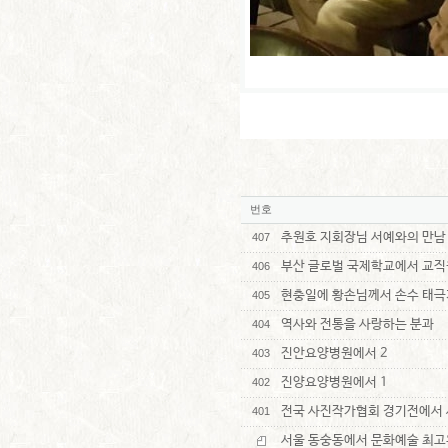
번호
추원호 지회장님 서예와의 만남
407
부산 글로벌 국제학교에서 교직
406
현충일에 황손님께서 손수 태극
405
역사와 전통을 사랑하는 분과
404
진안요양병원에서 2
403
진양요양병원에서 1
402
전국 사진작가협회 경기전에서 
401
서울 동숭동에서 문화예술 최고