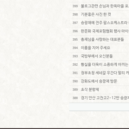
불로그관련 손님과 한옥마을 포
399
기분좋은 사진 한 컷
398
승광재에 전주 팝스오케스트라 
397
한문화 국제포럼협회 행사 마이
396
총재님을 사랑하는 대표분들
395
이름을 지어 주세요
394
국방부에서 오신분들
393
황실을 더욱이 소중하게 아끼는
392
정부초청 세네갈 우간다 말리 
391
강화도에서 승광재 방문
390
초삭 분향제
389
경기 안산 고잔고2-12반 승
388