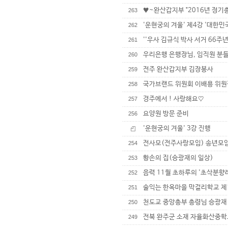
♥~완산갑지부 "2016년 정기총
263
'운현궁의 겨울' 제4강 '대한
262
''우사 김규식 박사 서거 66주년
261
우리은행 은행장님, 임직원 분
260
전주 완산갑지부 김장봉사
259
국가브랜드 위원회 이배용 위원
258
경주에서 ! 사랑해요♡
257
요양원 방문 준비
256
'운현궁의 겨울' 3강 진행
전사모(전주사랑모임) 송년모임
254
황손의 집(승광재의 일상)
253
음력 11월 초하루의 '초삭분향
252
술익는 한옥마을 막걸리학교 제
251
천도교 중앙총부 총령님 승광재
250
전북 완주군 소재 자율화산중학
249