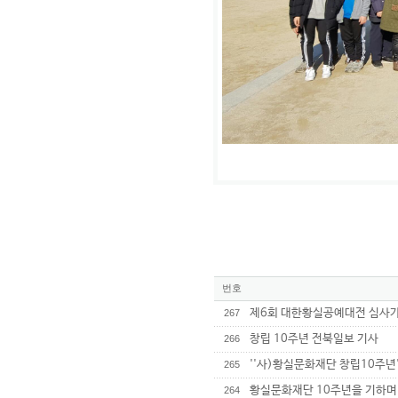
번호
제6회 대한황실공예대전 심사가 
267
창립 10주년 전북일보 기사
266
''사)황실문화재단 창립10주년
265
황실문화재단 10주년을 기하며
264