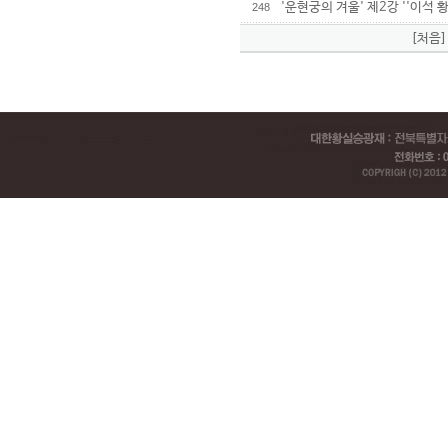
'운현궁의 겨울' 제2강 ''이석
248
[처음]