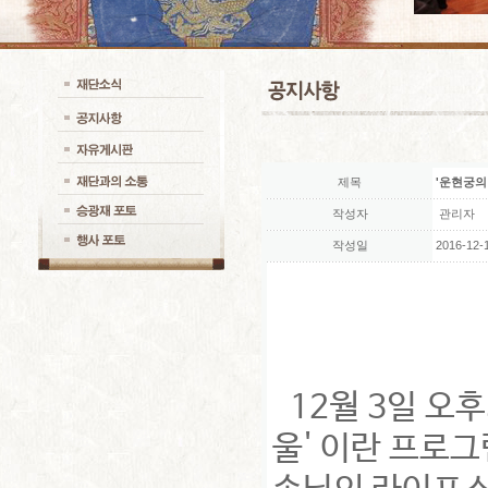
제목
'운현궁의 
작성자
관리자
작성일
2016-12-1
12월 3일 오
울' 이란 프로