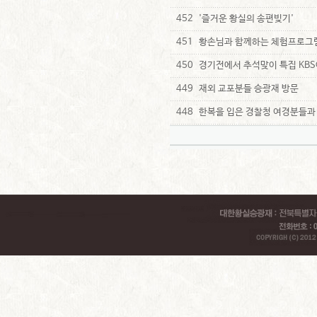
452
'즐거운 황실의 송편빚기'
451
황손님과 함께하는 체험프로그
450
경기전에서 추석맞이 특집 KB
449
재외 교포분들 승광재 방문
448
한복을 입은 경찰청 여경분들과