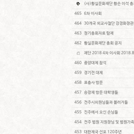
(사)황실문화재단 황손 이석 총
465
6차 이사회
464
30개국 외교사절단 강경화장관
463
정기총회자료 탑재
462
황실문화재단 총회 공지
재단 2018 4차 이사회 2018.8
460
중양대제 참석
459
경기전 대제
458
표충사 방문
457
승광재 방문 대학생들
456
전주시의원님들과 블러거들
455
진주에서 오신 손님들
454
전주 법원 지원장님 및 법원가
453
대한제국 선포 120주년