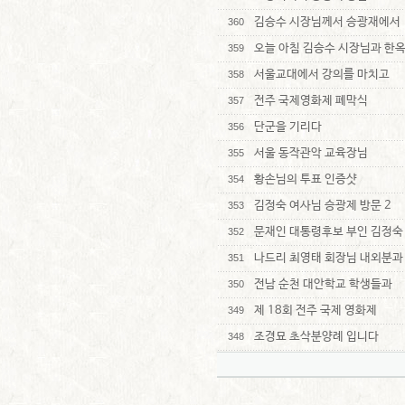
김승수 시장님께서 승광재에서
360
오늘 아침 김승수 시장님과 한
359
서울교대에서 강의를 마치고
358
전주 국제영화제 폐막식
357
단군을 기리다
356
서울 동작관악 교육장님
355
황손님의 투표 인증샷
354
김정숙 여사님 승광제 방문 2
353
문재인 대통령후보 부인 김정숙
352
나드리 최영태 회장님 내외분과
351
전남 순천 대안학교 학생들과
350
제 18회 전주 국제 영화제
349
조경묘 초삭분양례 입니다
348