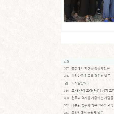
번호
홍성에서 학생들 승광재방문
367
하회마을 김종흥 명인님 방문
366
역사탐방오다
고)홍선경 교장선생님 삼가 고인
364
전주와 역사를 사랑하는 사람들
363
대통령 승관재 방문 2년전 모습
362
고양시에서 승광재 방문
361