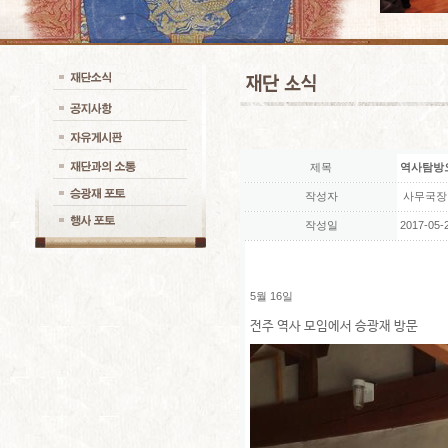
제목
역사탐방
작성자
사무국장
작성일
2017-05-2
5월 16일
전주 역사 모임에서 승광재 방문