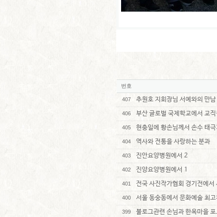
번호
추원호 지회장님 서예와의 만남
407
부산 글로벌 국제학교에서 교직
406
현충일에 황손님께서 손수 태극
405
역사와 전통을 사랑하는 분과
404
진안요양병원에서 2
403
진양요양병원에서 1
402
전국 사진작가협회 경기전에서 
401
서울 동숭동에서 문화예술 최고
400
불로그관련 손님과 한옥마을 포
399