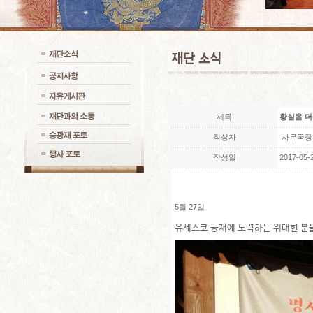
제목
황실을 더
작성자
사무국장
작성일
2017-05-2
5월 27일
유세스코 등재에 노력하는 위대힌 분