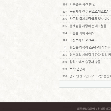
기분좋은 사진 한 컷
398
승광재에 전주 팝스오케스트라 
397
한문화 국제포럼협회 행사 마이
396
총재님을 사랑하는 대표분들
395
이름을 지어 주세요
394
국방부에서 오신분들
393
황실을 더욱이 소중하게 아끼는
정부초청 세네갈 우간다 말리 
391
강화도에서 승광재 방문
390
초삭 분향제
389
경기 안산 고잔고2-12반 승
388