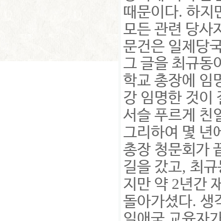
.
때문이다
하지
모든 관련 당사
문건은 일제당국
그 글을 최규동
학교 총장에 임
강 임명한 것이
서슬 푸르게 친
그리하여 몇 년
총장 청문회가 
,
길을 갔고
최규
2
지만 약
년간 
.
돌아가셨다
생
일애국 교육자가