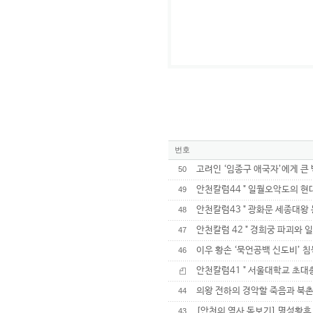
번호
고려인 ‘임종구 애국자’에게 큰
50
안천칼럼44 " 일월오악도의 현대
49
안천칼럼43 " 광화문 세종대왕 
48
안천칼럼 42 " 경희궁 파괴와 
47
이우 황손 ‘묵언공백 신도비’ 
46
안천칼럼41 " 서울대학교 초대
의왕 전하의 경악할 죽음과 북
44
[안천의 역사 돋보기] 명성황후 
43