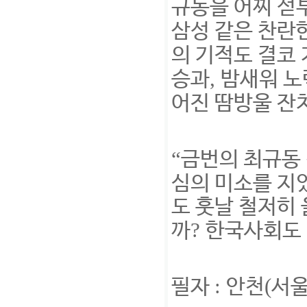
규동을 어찌 섣
삼성 같은 찬란한
의 기적도 결코
,
승과
밤새워 노
어진 땀방울 잔
“
금번의 최규동
심의 미소를 지
도 훗날 철저히
?
까
한국사회도 
:
(
필자
안천
서