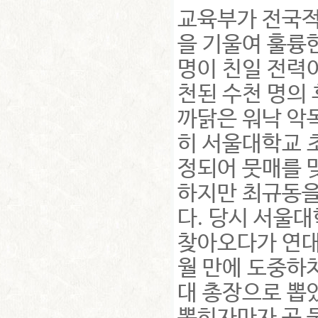
교육부가 전국적
을 기울여 훌륭
명이 친일 전력
천된 수천 명의
까닭은 워낙 악
히 서울대학교 
정되어 뭇매를 
하지만 최규동을
.
다
당시 서울대
찾아오다가 연대
월 만에 도중하
대 총장으로 뽑