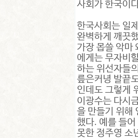
사회가 한국이
한국사회는 일제
완벽하게 깨끗했
가장 몹쓸 악마
에게는 무자비할
하는 위선자들의
릎은커녕 발끝도
인데도 그렇게 
이광수는 다시금
을 만들기 위해
.
했다
예를 들어
못한 정주영 소