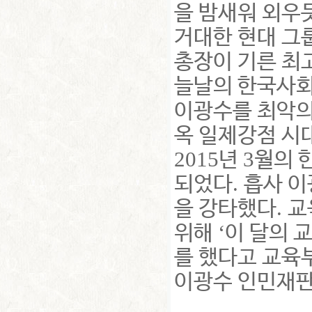
을 밤새워 외우
거대한 현대 그
총장이 기른 최
늘날의 한국사회
이광수를 최악의
옥 일제강점 시
2015
3
년
월의 
.
되었다
흡사 이
.
을 강타했다
교
‘
위해
이 달의 
를 했다고 교육
이광수 인민재판