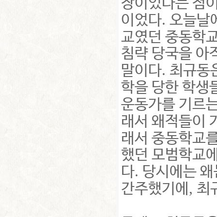
장이었다는 점
.
이었다
오늘날에
교였던 중동학교
침략 당국을 아
.
말이다
최규동은
학을 당한 학생
운동가를 기르는
래서 왜적들이 
래서 중동학교를
했던 모범학교에
.
다
당시에는 왜
,
간주했기에
최