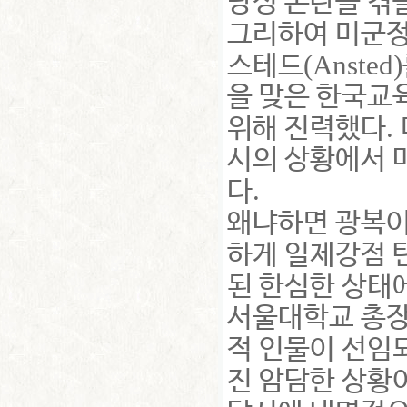
당성 논란을 겪
그리하여 미군정
(Ansted)
스테드
을 맞은 한국교
.
위해 진력했다
시의 상황에서 
.
다
왜냐하면 광복이
하게 일제강점 
된 한심한 상태
서울대학교 총장
적 인물이 선임
진 암담한 상황