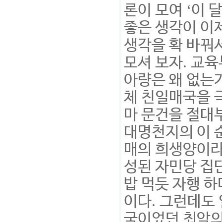
‘
론이 모여
이 
좋은 생각이 이
생각을 확 바꿔
.
모셔 보자
교육
아량은 왜 없는
체 친일매국을
마 문건을 절대
대명천지의 이 
매의 희생양이라
성된 자민당 집
밥 먹듯 자행 하
.
이다
그런데도
국이었던 최악의