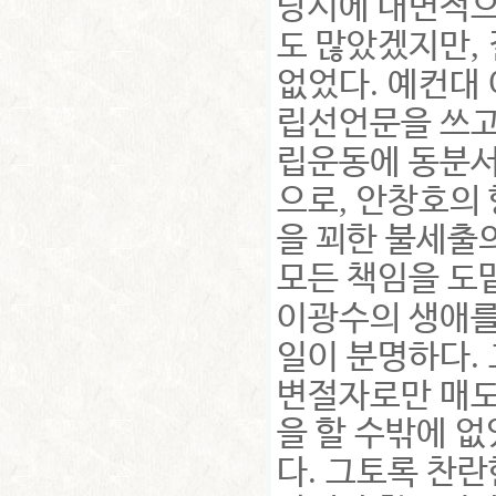
당시에 내면적으
,
도 많았겠지만
.
없었다
예컨대 
립선언문을 쓰
립운동에 동분
,
으로
안창호의 
을 꾀한 불세출
모든 책임을 도
이광수의 생애를
.
일이 분명하다
변절자로만 매
을 할 수밖에 
.
다
그토록 찬란