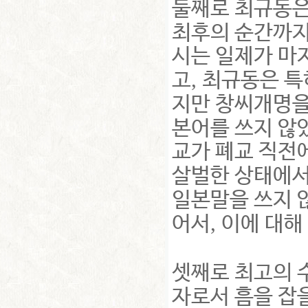
둘째로 최규동은
최후의 순간까지
시는 일제가 마
,
고
최규동은 특
지만 창씨개명을
본어를 쓰지 않
교가 폐교 직전
살벌한 상태에
일본말을 쓰지 
,
어서
이에 대해
셋째로 최고의
자로서 흠을 잡