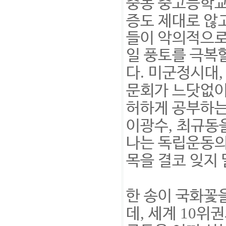
중동 중고등학교
증도 제대로 않
들이 악의적으로
일 풍토를 극복
.
다
미군정시대
문회가 느닷없
허하게 공부하는
,
이광수
최규동을
나는 독립운동의
목을 결코 잊지
한 송이 국화꽃
,
10
데
세계
위권