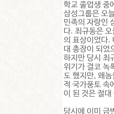
학교 졸업생 중
삼성그룹은 오
민족의 자랑인 
.
다
최규동은 오
.
의 표상이었다
대 총장이 되었
하지만 당시 최
위기가 결코 녹
,
도 했지만
왜놈
적 국가풍토 속
이 된 것은 절대
당시에 이미 금