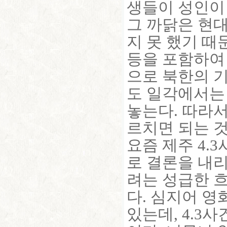
생들이 성인이
그 까닭은 현
지 못 했기 때
등을 포함하여
으로 북한의 
도 일각에서는
놓는다. 따라서
르치면 되는 것
요즘 제주 4.
로 결론을 내리
려는 성급한 흐
다. 심지어 영
있는데, 4.3