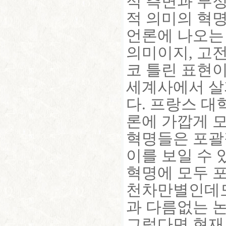
적 측면과 부
적 의미의 혁
언론에 나오는 
의미이지, 고
코 틀린 표현이
세계사에서 살
다. 프랑스 대
론에 가깝게 모
혁명들은 포괄
이를 보일 수 있
혁명에 모두 
천차만별인데도
과 다름없는 
그렇다면 현재