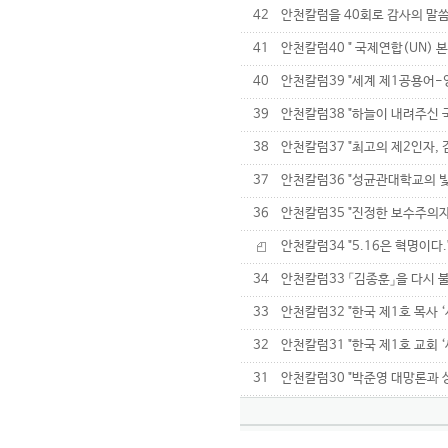
42
안천칼럼을 40회로 감사의 말
41
안천칼럼40 " 국제연합(UN) 
40
안천칼럼39 "세계 제1공용어-
39
안천칼럼38 "하늘이 내려주신 
38
안천칼럼37 "최고의 제2인자,
37
안천칼럼36 "성균관대학교의 
36
안천칼럼35 "진정한 보수주의자
안천칼럼34 "5.16은 혁명이다.
34
안천칼럼33 「김종훈」을 다시 
33
안천칼럼32 "한국 제1호 목사 ‘
32
안천칼럼31 "한국 제1호 교회 
31
안천칼럼30 "박준영 대망론과 