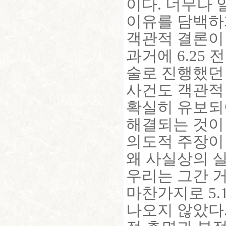
이다. 너무나
이유를 담백하
객관적 결론이
과거에 6.25
술로 진행했던 
사건도 객관적
확실히 유보되
해결되는 것이 
의도적 주장이 
왜 사실상의 
우리는 그간 거
마찬가지로 5.
나오지 않았다.