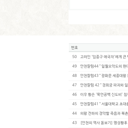
번호
50
고려인 ‘임종구 애국자’에게 큰
49
안천칼럼44 " 일월오악도의 현대
48
안천칼럼43 " 광화문 세종대왕 
47
안천칼럼 42 " 경희궁 파괴와 
46
이우 황손 ‘묵언공백 신도비’ 
45
안천칼럼41 " 서울대학교 초대
44
의왕 전하의 경악할 죽음과 북
43
[안천의 역사 돋보기] 명성황후 