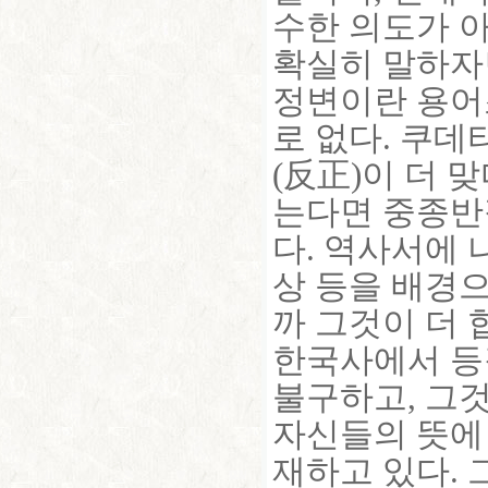
수한 의도가 
확실히 말하자
정변이란 용어
로 없다. 쿠
(反正)이 더 
는다면 중종반
다. 역사서에
상 등을 배경
까 그것이 더 
한국사에서 등
불구하고, 그것
자신들의 뜻에
재하고 있다. 