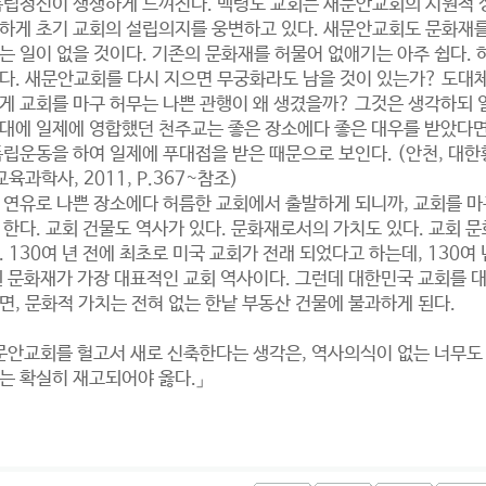
독립정신이 생생하게 느껴진다. 백령도 교회는 새문안교회의 시원적 
하게 초기 교회의 설립의지를 웅변하고 있다. 새문안교회도 문화재를
는 일이 없을 것이다. 기존의 문화재를 허물어 없애기는 아주 쉽다. 
다. 새문안교회를 다시 지으면 무궁화라도 남을 것이 있는가? 도대체
게 교회를 마구 허무는 나쁜 관행이 왜 생겼을까? 그것은 생각하되 
대에 일제에 영합했던 천주교는 좋은 장소에다 좋은 대우를 받았다면
독립운동을 하여 일제에 푸대접을 받은 때문으로 보인다. (안천, 대
교육과학사, 2011, P.367~참조)
 연유로 나쁜 장소에다 허름한 교회에서 출발하게 되니까, 교회를 마
 한다. 교회 건물도 역사가 있다. 문화재로서의 가치도 있다. 교회 
. 130여 년 전에 최초로 미국 교회가 전래 되었다고 하는데, 130여 
된 문화재가 가장 대표적인 교회 역사이다. 그런데 대한민국 교회를 
면, 문화적 가치는 전혀 없는 한낱 부동산 건물에 불과하게 된다.
문안교회를 헐고서 새로 신축한다는 생각은, 역사의식이 없는 너무도
는 확실히 재고되어야 옳다.」