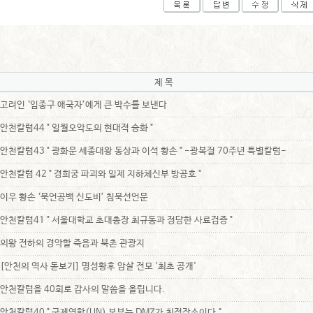
제 목
고려인 ‘임종구 애국자’에게 큰 박수를 보낸다
안천칼럼44 " 일월오악도의 현대적 승화 "
안천칼럼43 " 광화문 세종대왕 동상과 이석 황손 " -광복절 70주년 특별칼럼-
안천칼럼 42 " 경희궁 파괴와 일제 지하체신부 방공호 "
이우 황손 ‘묵언공백 신도비’ 침묵선언문
안천칼럼41 " 서울대학교 초대총장 최규동과 정당한 사료검증 "
의왕 전하의 경악할 죽음과 북촌 관광지
[안천의 역사 돋보기] 명성황후 암살 전모 '최초 공개'
안천칼럼을 40회로 감사의 말씀을 올립니다.
안천칼럼40 " 국제연합(UN) 본부는 DMZ가 최적장소이다."