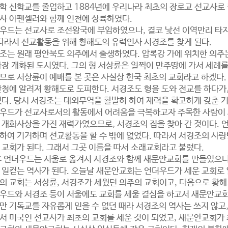
학 신학교를 졸업하고 1884년에 우리나라 최초의 장로교 선교사로 
사 아펜셀러와 함께 인천에 상륙하였다.
우드는 선교사로 조선왕국에 부임하였으나, 결코 낯선 이역만리 타지
 따라서 선교활동을 위해 황해도의 유력인사 서경조를 찾게 된다.
조는 원래 평안북도 의주에서 출생하였다. 압록강 가에 위치한 의주
가장 개화된 도시였다. 그의 형 서상륜은 일찍이 만주땅에 가서 세례
므로 서상륜이 예배를 본 곳은 사실상 한국 최초의 교회라고 하겠다.
관청에 알려져 황해도로 도피한다. 서경조도 형을 도와 전교를 하다가
했다. 당시 서경조는 대외무역을 활발히 하여 재력을 확고하게 갖춘 거
우드가 선교사로서의 활동에서 어려움을 극복하고자 주목한 사람이 
 개화사상을 가진 재력가였으므로, 서경조의 집을 찾아 간 것이다.
하여 기거하며 선교활동을 할 수 밖에 없었다. 따라서 서경조의 사랑
 교회가 된다. 그래서 그곳 이름을 따서 소래교회라고 불렀다.
후 언더우드는 서울로 옮겨서 서경조와 함께 새문안교회를 만들었으니
 일컫는 역사가 된다. 오늘날 새문안교회는 언더우드가 세운 교회로 
의 교회는 서상륜, 서경조가 세웠던 의주의 교회이고, 다음으로 황해
우드와 서경조 등이 서울에도 교회를 세울 결심을 하고서 새문안교회
만 기독교를 자유롭게 믿을 수 없던 때라 서경조의 역사는 쓰지 않고
서 미국인 선교사가 최초의 교회를 세운 것이 되었고, 새문안교회가 