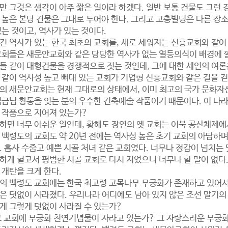
만 그것은 생각이 아주 짧은 일이라 하겠다. 일반 보통 건물도 그런 
 높은 본당 건물은 그대로 두어야 한다. 그리고 고층빌딩은 다른 장소
있는 것이고, 역사가 있는 것이다.
긴 역사가 있는 한국 최초의 교회를, 새로 세워지는 신흥교회와 같이 
교회들은 새문안교회와 같은 당당한 역사가 없는 열등의식이 배경에 깔
들 같이 대형건물을 경쟁적으로 짓는 것인데, 그에 대한 세인의 여
 같이 역사성 높고 뼈대 있는 교회가 기업형 신흥교회와 같은 길을 걷
의 새문안교회는 현재 그대로의 상태에서, 이미 최고의 국가 문화자산
임금님 황통을 잇는 분의 우수한 건축예술 작품이기 때문이다. 이 나
 작품으로 지어져 있는가?
하면 너무 아쉬운 일인데, 황해도 장연의 옛 교회는 이북 공산체제에
 백령도의 교회도 약 20년 전에는 역사성 높은 초기 교회의 아담하
. 흡사 수줍고 예쁜 시골 처녀 같은 교회였다. 너무나 정감이 넘치는
하게 헐고서 평범한 시골 교회로 다시 지었으니 너무나 할 말이 없다.
 개탄을 크게 한다.
의 백령도 교회에는 한국 최고령 고목나무 무궁화가 존재하고 있어서 
은 덧없이 사라졌다. 우리나라 어디에도 남아 있지 않은 조선 말기의 
게 그렇게 덧없이 사라질 수 있는가?
그 교회에 무궁화 천연기념물이 자라고 있는가? 그 자랑스러운 무궁