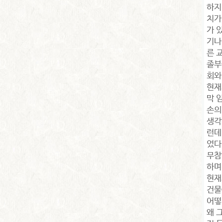
하지
치가
가 
기나
른 
졸부
회와
현재
막 
손의
생각
런데
었다
무참
하며
현재
건물
어떻
왜 