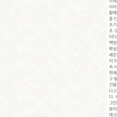
소래
사라
황해
을 
초기
초 
이다
백령
확실
새문
의 
속 
현재
구 
건물
다고
다.
그런
놀라
테크