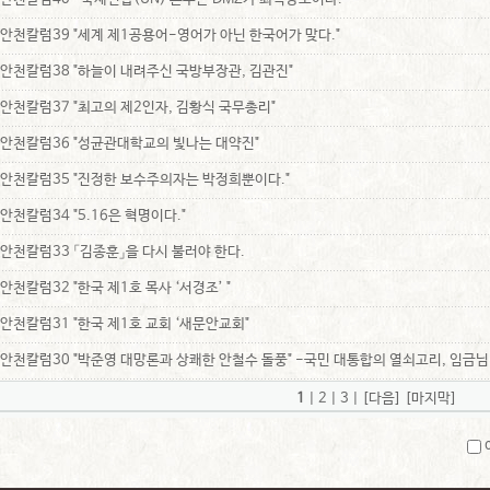
안천칼럼39 "세계 제1공용어-영어가 아닌 한국어가 맞다."
안천칼럼38 "하늘이 내려주신 국방부장관, 김관진"
안천칼럼37 "최고의 제2인자, 김황식 국무총리"
안천칼럼36 "성균관대학교의 빛나는 대약진"
안천칼럼35 "진정한 보수주의자는 박정희뿐이다."
안천칼럼34 "5.16은 혁명이다."
안천칼럼33 「김종훈」을 다시 불러야 한다.
안천칼럼32 "한국 제1호 목사 ‘서경조’ "
안천칼럼31 "한국 제1호 교회 ‘새문안교회"
안천칼럼30 "박준영 대망론과 상쾌한 안철수 돌풍" -국민 대통합의 열쇠고리, 임금님
1
|
2
|
3
|
[다음]
[마지막]