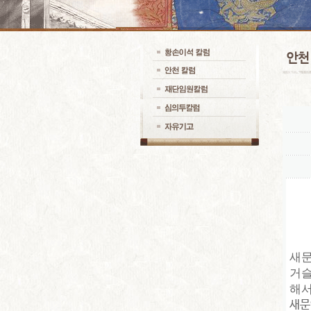
새문
거슬
해서
새문