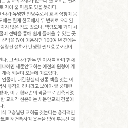
는 종교의 자유가 없으니 옛 교회는 벌써
 지어 줄 마음도 있을 듯하다.
 바다가 유명한 인당수로서 효녀 심청이 몸
령도에는 현재 한국에서 두 번째로 오래된
지지 않은 점도 있으나, 백령도에 거의 최
물이 선박을 통해 쉽게 들어올 수 있는 곳
 선박을 많이 이용하던 100여 년 전에는
녀 심청전 설화가 탄생할 필요충분조건이
다. 그러다가 한두 번 이사를 하며 현재
 왜냐하면 새문안교회는 예전의 원형이 계
 계속 허물며 오늘에 이르렀다.
 인물이, 대한황실의 정통 맥을 잇는 이
역사 유적의 하나라고 보아야 할 중대한
 받아, 이구 황태손의 작품으로 건축되었
유일한 교회가 현존하는 새문안교회 건물이
다.
현대식 고층빌딩 교회를 짓는다는 충격적인
파트를 재건축하여 웃돈을 얹어 부동산 재