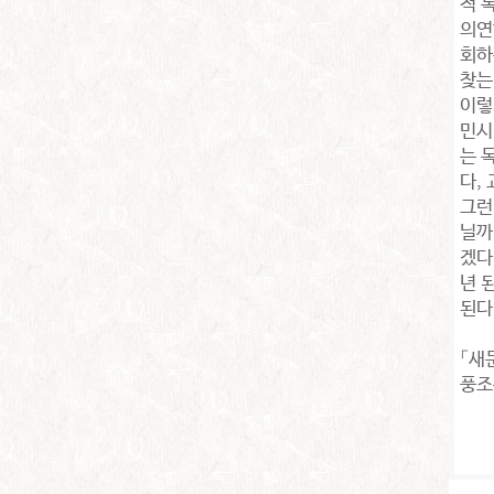
적 
의연
회하
찾는
이렇
민시
는 
다, 
그런
닐까
겠다
년 
된다
「새
풍조