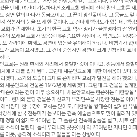
교회와 새문안교회는 사실상 일심동체 같은 교회이다. 현재의 북한에
졌을 텐데, 여건이 가능하다면 소래교회 옛터에 신식 첨단 교회를 새로
도 장연 앞의 바다가 몽금포이고, 그 끝이 장산곶이다. 그 몽금포 앞
던져 심봉사의 눈을 뜨게 한 곳이다. 그 건너에 백령도가 있는데, 백
 교회가 존재한다. 초기의 한국 교회 역사 정리가 불분명하여 잘 알려
수준의 오래된 교회가 있음은 매우 중요한 사실이다. 백령도는 서양문
. 또 가까이에 황해도 장연이 있음을 유의해야 하겠다. 비행기가 없이
도가 교통의 요지였고, 그 건너 중심지인 장연이 크게 번창하며 효
하다.
안교회는 원래 현재의 자리에서 출발한 것이 아니고, 정동에서 출발한
위치에 자리를 잡게 된다. 그런데 새문안교회에 대한 아쉬움이 있다.
사라졌다. 초기의 모습이 그대로 존재하며 교회가 발전을 해야 했으나,
의 새문안교회 건물은 1972년에 세워졌다. 그런데 그 건물을 설계한
황태손이라는 점이 아주 중요하다. 새문안교회는 현존하는 대한황실 
이다. 현재의 본당 건물은 개신교가 우리민족을 사랑한 전통을 이어
 해석된다. 한국 땅에 교회는 많아도, 대한황실 황태손이 설계한 
 서양식에 한국 전통미가 돋보이는 건축 예술품으로도 많이 알려져 있
데 정말 아쉽게도 40여년 된 그 훌륭한 건축예술품을 헐고, 새로 
운 소식이 들린다. 흡사 우리나라 곳곳에서 약 20여년만 지나면 아
를 하듯, 충격적 소식이라고 말들을 하는 상황이다.