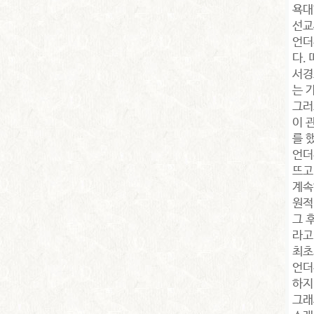
욕대
선교
언더
다.
서경
는 
그러
이 
를 
언더
뜨고
계속
원적
그 
라고
최초
언더
하지
그래