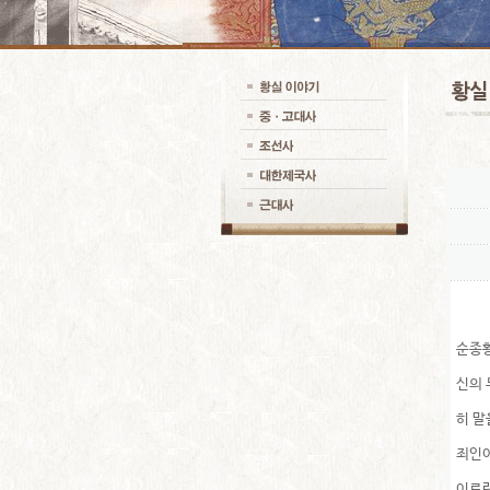
순종황
신의 
히 말
죄인이
이르렀