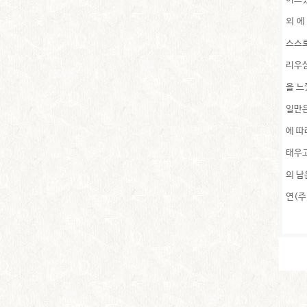
외 에
스스로
리우심
을 느
일만은
에 따
태우고
의 남
연(주