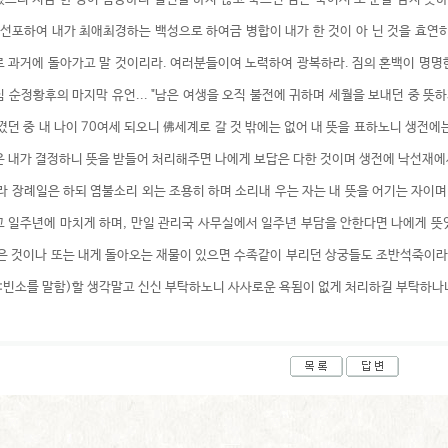
 선포하여 내가 최애최경하는 백성으로 하여금 병합이 내가 한 것이 아 닌 것을 효연
 과거에 돌아가고 말 것이리라. 여러분들이여 노력하여 광복하라. 짐의 혼백이 명명
 순정황후의 마지막 유언... "남은 여생을 오직 불전에 귀하며 세월을 보내던 중 뜻하
꼈던 중 내 나이 70여세 되오니 佛세계로 갈 것 밖에는 없어 내 뜻을 표하노니 생전에
 내가 결정하니 뜻을 받들어 처리해주면 나에게 보답은 다한 것이며 생전에 낙선재에
라 장례일은 하되 염불소리 외는 조용히 하며 소리내 우는 자는 내 뜻을 어기는 자이
 일주년에 마치게 하며, 만일 관리국 사무실에서 일주년 부담을 안한다면 나에게 뜻
은 것이나 또는 내게 돌아오는 재물이 있으면 수족같이 부리던 상궁들도 조반석죽이
:빈소를 말함)할 생각말고 신신 부탁하노니 사사로운 욕됨이 없게 처리하길 부탁하나니.