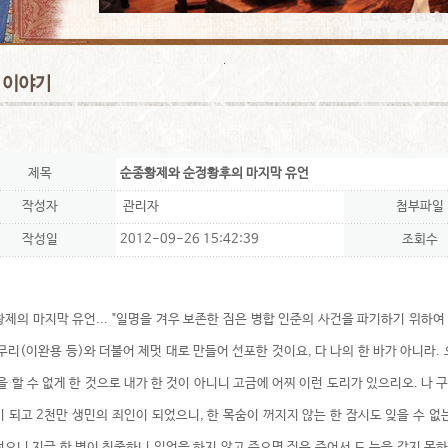
제목
순종황제와 순정황후의 마지막 유언
작성자
관리자
첨부파일
작성일
2012-09-26 15:42:39
조회수
제의 마지막 유언... "일명을 겨우 보존한 짐은 병합 인준의 사건을 파기하기 위하
무리(이완용 등)와 더불어 제멋 대로 만들어 선포한 것이요, 다 나의 한 바가 아니라.
을 할 수 없게 한 것으로 내가 한 것이 아니니 고금에 어찌 이런 도리가 있으리오. 나 
 되고 2천만 생민의 죄인이 되었으니, 한 목숨이 꺼지지 않는 한 잠시도 잊을 수 
으니 지금 한 병이 침중하니 일언을 하지 않고 죽으면 짐은 죽어서 도 눈을 감지 못하