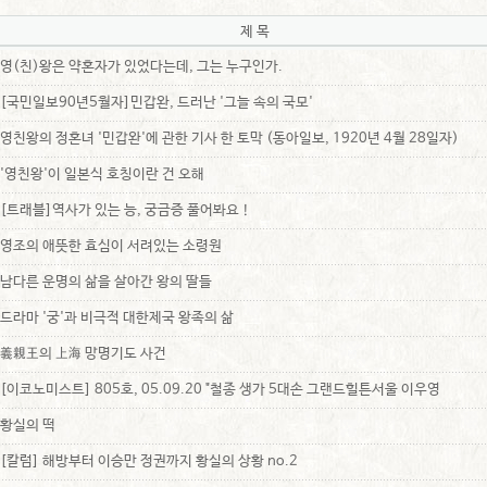
제 목
영(친)왕은 약혼자가 있었다는데, 그는 누구인가.
[국민일보90년5월자]민갑완, 드러난 '그늘 속의 국모'
영친왕의 정혼녀 '민갑완'에 관한 기사 한 토막 (동아일보, 1920년 4월 28일자)
'영친왕'이 일본식 호칭이란 건 오해
[트래블]역사가 있는 능, 궁금증 풀어봐요！
영조의 애뜻한 효심이 서려있는 소령원
남다른 운명의 삶을 살아간 왕의 딸들
드라마 '궁'과 비극적 대한제국 왕족의 삶
義親王의 上海 망명기도 사건
[이코노미스트] 805호, 05.09.20 "철종 생가 5대손 그랜드힐튼서울 이우영
황실의 떡
[칼럼] 해방부터 이승만 정권까지 황실의 상황 no.2