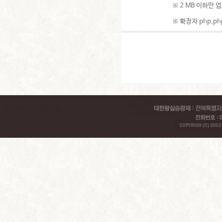
※ 2 MB 이하만 
※ 확장자 php,php