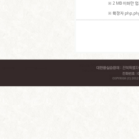
※ 2 MB 이하만 
※ 확장자 php,php