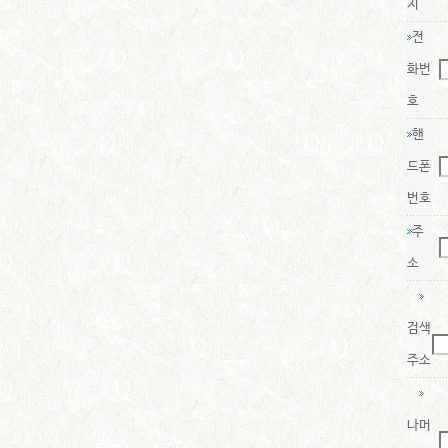
지
전
화번
호
핸
드폰
번호
주
소
검색
주소
나머