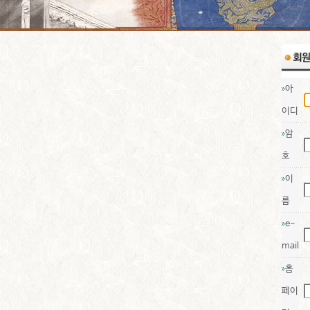
아
이디
암
호
이
름
e-
mail
홈
페이