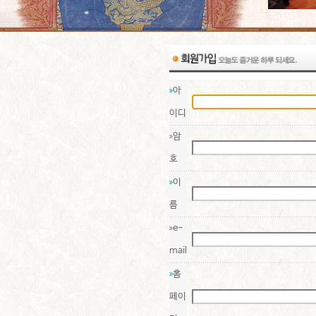
아
이디
암
호
이
름
e-
mail
홈
페이