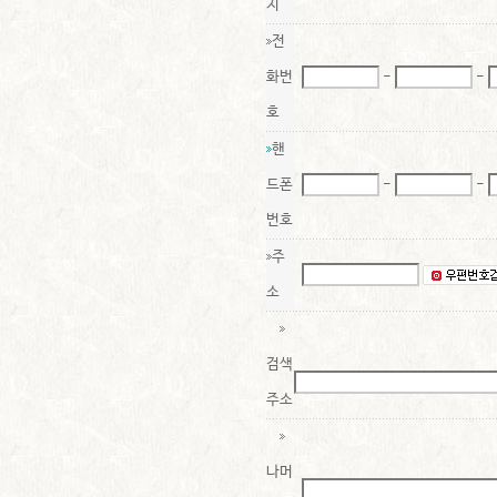
지
전
화번
-
-
호
핸
드폰
-
-
번호
주
소
검색
주소
나머