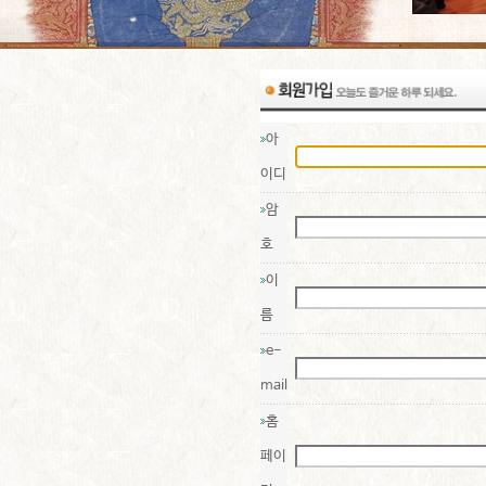
아
이디
암
호
이
름
e-
mail
홈
페이