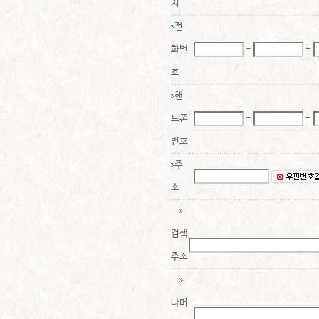
지
전
화번
-
-
호
핸
드폰
-
-
번호
주
소
검색
주소
나머