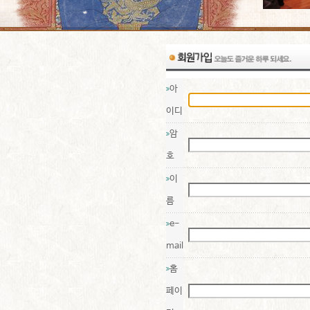
아
이디
암
호
이
름
e-
mail
홈
페이