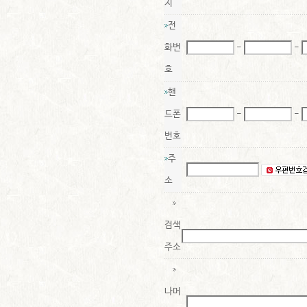
지
전
화번
-
-
호
핸
드폰
-
-
번호
주
소
검색
주소
나머