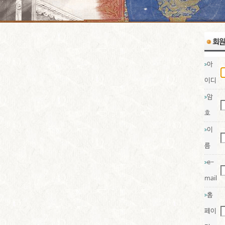
아
이디
암
호
이
름
e-
mail
홈
페이