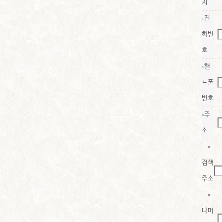
지
전
화번
호
핸
드폰
번호
주
소
검색
주소
나머