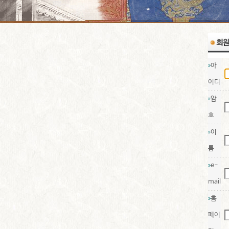
아
이디
암
호
이
름
e-
mail
홈
페이