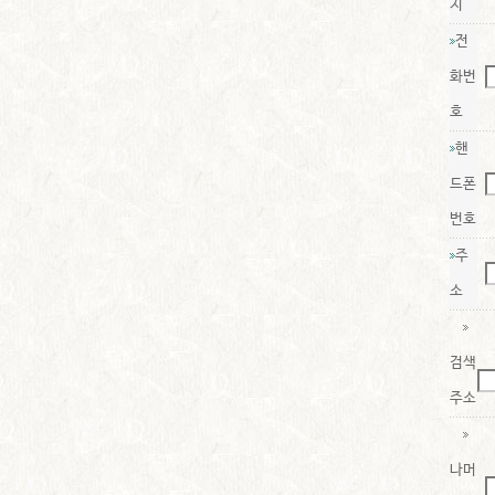
지
전
화번
호
핸
드폰
번호
주
소
검색
주소
나머