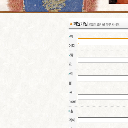
아
이디
암
호
이
름
e-
mail
홈
페이