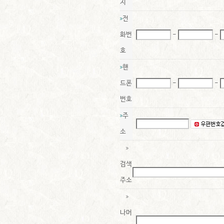
지
전
화번
-
-
호
핸
드폰
-
-
번호
주
소
검색
주소
나머