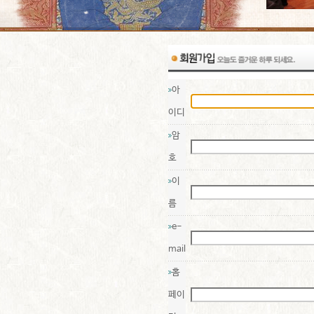
아
이디
암
호
이
름
e-
mail
홈
페이