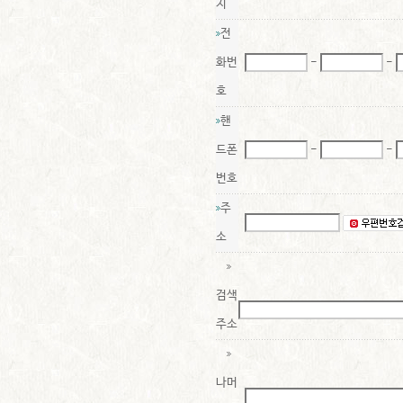
지
전
화번
-
-
호
핸
드폰
-
-
번호
주
소
검색
주소
나머