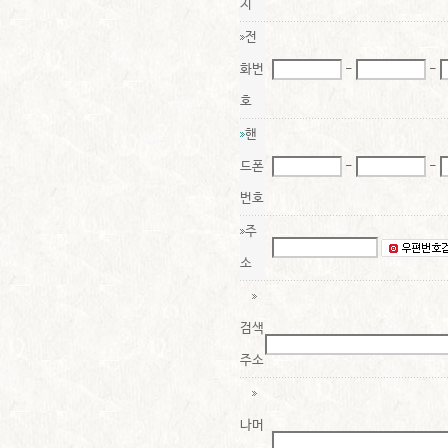
지
전
화번
-
-
호
핸
드폰
-
-
번호
주
소
검색
주소
나머