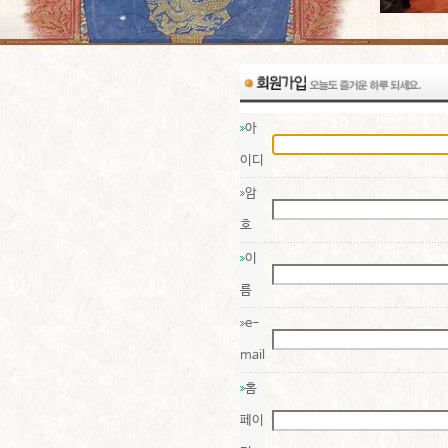
아
이디
암
호
이
름
e-
mail
홈
페이