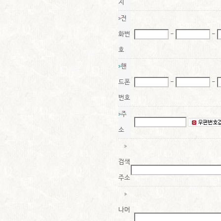
지
전
화번
-
-
호
핸
드폰
-
-
번호
주
소
검색
주소
나머