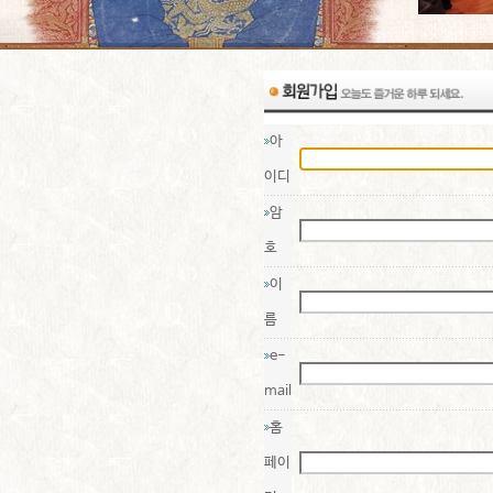
아
이디
암
호
이
름
e-
mail
홈
페이