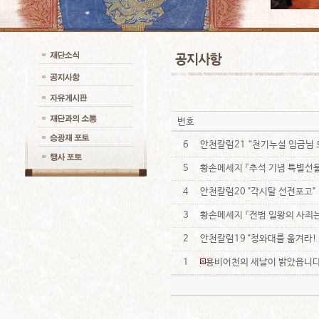
번호
6
안천칼럼21 “천기누설 임금님 
5
황손메세지 『추석 기념 특별선
4
안천칼럼20 "각시탈 선전포고"
3
황손메세지 『전범 일왕의 사죄
2
안천칼럼19 "청와대를 옮겨라!
1
용비어천의 새날이 밝았읍니다