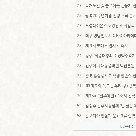
79
독거노인 및 불우이웃 선풍기 
78
광복70주년기념 힐링 호국 콘
77
노령라이온스 회장단 이취임식
76
대구 영남일보사 C E O 아카
75
제 9회 코마스 전시회 축사
74
청주 "세종대왕과 초정약수축제
73
전주이씨 대동종약원 덕진분원 
72
충북 홍성중학교 학생 황손의 집 
71
(대마도와 독도는 우리 땅) 광복
70
제35회 "진주차인회" 축사 참석
69
김승수 전주시장님께 "밥 굶는 아
68
캄보디아 왕실과 문화교류 협약
[처음]
<