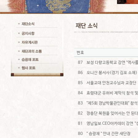
번호
87
보성 다향고등학교 강연 "역사를
86
오니산 봉서사(경기 김포 소재
85
서울교대 안천교수님과 교장단 
84
효령대군 유허비 제막식 참석 및
83
"제5회 경남박물관인대회" 참
82
장충단 복원을 잊어서는 안 된다
81
영남일보 CEO아카데미 강연 “
80
" 승광재 " 안내 간판 새단장