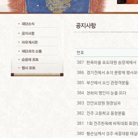
번호
387
한옥마을 포도대원 승광재에서
386
경기전에서 초삭 분향제 행사모
385
부산에서 오신 관광객분들
384
천하의 맹인이 눈을 뜨다
383
진안요양원 원장님과
382
진주 고등학교 동창분들
381
1회 전주한옥배 바둑대회 회장
380
황손님께서 성주 세종대왕 태실