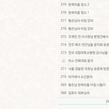
379
한옥마을 청소 2
378
한옥마을 청소 1
377
황손님의 아침 강의
376
황손님의 아침 강의
375
주재민 전 이사장님 환영건배사
374
전주 째즈 악단님들 음악회 승
373
전국 국립대학교병원 감사님들 
미스 전북대회 참석
371
서울 경찰청 국장님 승광재 방
370
터키에서 오신분과
369
황손님 한옥마을 아침 나들이
368
김희수 대표님과
[